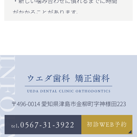
・新しい噛み合わせに慣れるまでに時間
がかかることがあります。
・術後にはナイトガード（歯ぎしり防止
装置）の着用が必要な場合があります。
・補綴材料によってはアレルギーが出る
ことがあります。
・強い衝撃がかかると割れる可能性があ
ります。
・外来性の色素によって、術後に補綴物
〒496-0014 愛知県津島市金柳町字神様田223
の表面に着色がおこることがあります。
.0567-31-3922
初診WEB予約
tel