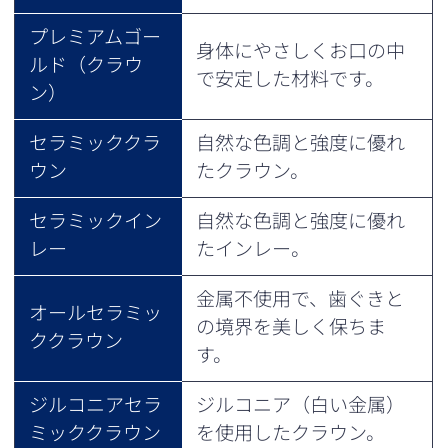
プレミアムゴー
身体にやさしくお口の中
ルド（クラウ
で安定した材料です。
ン）
セラミッククラ
自然な色調と強度に優れ
ウン
たクラウン。
セラミックイン
自然な色調と強度に優れ
レー
たインレー。
金属不使用で、歯ぐきと
オールセラミッ
の境界を美しく保ちま
ククラウン
す。
ジルコニアセラ
ジルコニア（白い金属）
ミッククラウン
を使用したクラウン。