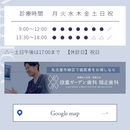
診療時間
月
火
水
木
金
土
日
祝
9:00～12:00
●
●
●
●
●
●
●
／
13:30～18:00
●
●
●
●
●
△
△
／
△…土日午後は17:00まで
【休診日】祝日
Google map